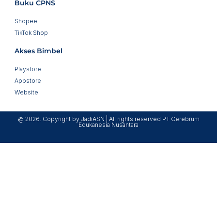
Buku CPNS
Shopee
TikTok Shop
Akses Bimbel
Playstore
Appstore
Website
@ 2026. Copyright by JadiASN | All rights reserved PT Cerebrum
Edukanesia Nusantara