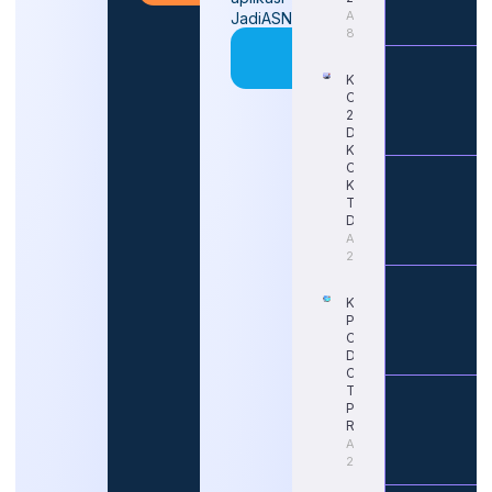
August
JadiASN
8, 2026
Coba
Sekarang
Kapan
CPNS
2026
Dibuka
Kembali?
Cek
Kabar
Terbaru
Dari BKN
August 6,
2026
Kapan
Pendaftaran
CPNS 2026
Dimulai?
Cek Jadwal
Terbaru dan
Portal
Resminya
August 5,
2026