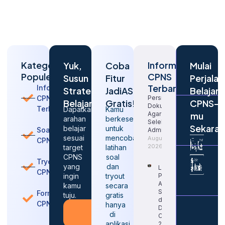
Kategori
Informasi
Yuk,
Coba
Mulai
Populer
CPNS
Susun
Fitur
Perjalan
Terbaru
Informasi
Strategi
JadiASN
Belajar
CPNS
Persiapan
Belajarmu
Gratis!
CPNS-
Dokumen
Terbaru
Dapatkan
Kamu
Agar Lolos
mu
arahan
berkesempatan
Seleksi
Sekara
belajar
untuk
Soal
Administrasi
sesuai
mencoba
August 10,
CPNS
2026
target
latihan
CPNS
soal
Tryout
yang
dan
Langkah
CPNS
ingin
tryout
Penting
Agar
kamu
secara
Sukses
Formasi
tuju.
gratis
dalam
CPNS
hanya
Daftar
Konsultasi
di
CPNS
Gratis
aplikasi
2026