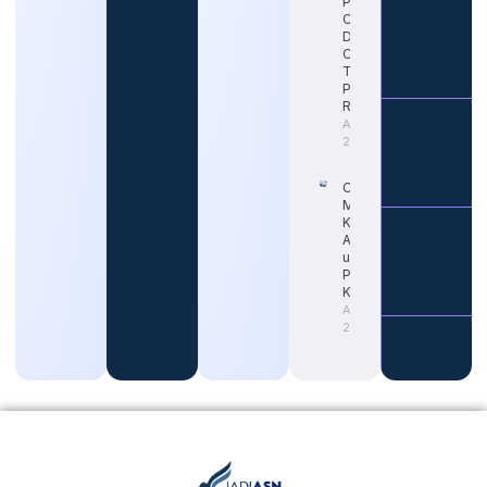
Pendaftaran
CPNS 2026
Dimulai?
Cek Jadwal
Terbaru dan
Portal
Resminya
August 5,
2026
Cara Tepat
Mengetahui
Kapan Gaji
ASN Naik
untuk
Persiapan
Karier
August 4,
2026