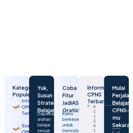
Kategori
Informasi
Yuk,
Coba
Mulai
Populer
CPNS
Susun
Fitur
Perjalan
Terbaru
Informasi
Strategi
JadiASN
Belajar
CPNS
Kapan
Belajarmu
Gratis!
CPNS-
CPNS
Terbaru
Dapatkan
Kamu
2026
mu
arahan
berkesempatan
Dibuka
Sekara
belajar
untuk
Soal
Kembali?
sesuai
mencoba
Cek
CPNS